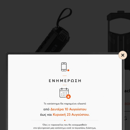
Awei
Ulefone
AWEI Y280 Portable Outdoor
Ulefone Bac
Wireless Bluetooth Speaker BLACK
(Μαύρο)
48,40€
24,80€
39,80