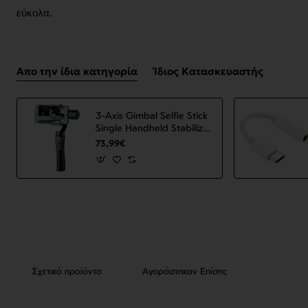
εύκολα.
Απο την ίδια κατηγορία
Ίδιος Κατασκευαστής
3-Axis Gimbal Selfie Stick
Single Handheld Stabilizer
for Phone Gimbal
73,99€
Smartphone VS52 Black
ΟΕΜ
Σχετικά προϊόντα
Αγοράστηκαν Επίσης