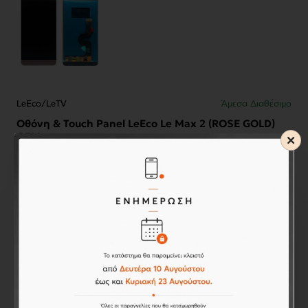
LeEco/LeTV
Άμεσα Διαθέσιμο
Οθόνη & Touch Panel LeEco Le Max 2 (ROSE GOLD)
OEM
58,00€
Καλάθι