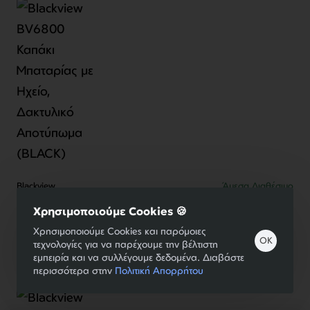
Blackview
Άμεσα Διαθέσιμο
Blackview BV6800 Καπάκι Μπαταρίας με Ηχείο,
Χρησιμοποιούμε Cookies 🍪
Δακτυλικό Αποτύπωμα (BLACK)
Χρησιμοποιούμε Cookies και παρόμοιες
30,00€
OK
τεχνολογίες για να παρέχουμε την βέλτιστη
εμπειρία και να συλλέγουμε δεδομένα. Διαβάστε
Καλάθι
περισσότερα στην
Πολιτική Απορρήτου
Φίλτρα Προϊόντων