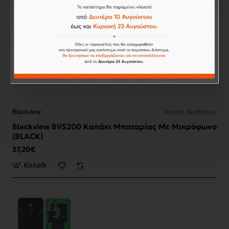
Blackview
Άμεσα Διαθέσιμο
Blackview BV5200 Καπάκι Μπαταρίας Με Μικρόφωνο
(BLACK)
37,20€
Καλάθι