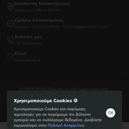
Διεύθυνση Καταστήματος
Τριπόλεως 12, Αθήνα, 104 44
Ωράριο Καταστήματος
Δευτέρα - Παρασκευή 09:00 - 19:00 Σάββατο 10:00 - 15:00
Καλέστε μας
+30 2105764665
Email
sales@dikarto.gr
© 2014-2026 Dikarto.gr.All rights reserved.
Χρησιμοποιούμε Cookies 🍪
Handcrafted by
Φίλτρα Προϊόντων
Χρησιμοποιούμε Cookies και παρόμοιες
OK
τεχνολογίες για να παρέχουμε την βέλτιστη
εμπειρία και να συλλέγουμε δεδομένα. Διαβάστε
περισσότερα στην
Πολιτική Απορρήτου