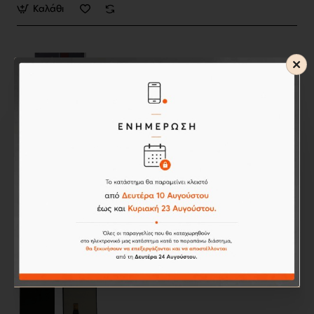
Καλάθι
Cubot
Άμεσα Διαθέσιμο
Μπαταρία για Cubot Dinosaur 4150mAh (Bulk) DIN-
BAT
15,90€
Καλάθι