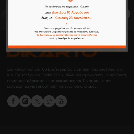
μας
Εισάγετε
Εγγραφή
email
Στο κατάστημά μας θα βρείτε κυρίως Dual Sim (δίκαρτα) Android
ΚΙΝΗΤΑ τηλέφωνα, Tablet PCs κι άλλα ηλεκτρονικά και μη προϊόντα,
πάντα από αξιόπιστους κατασκευαστές της Κίνας και με την
καλύτερη τεχνική υποστήριξη και εγγύηση από εμάς.