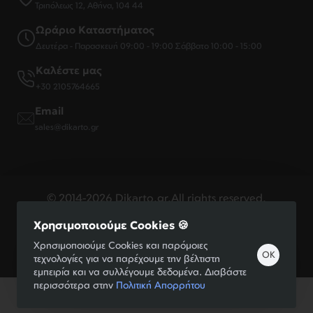
Τριπόλεως 12, Αθήνα, 104 44
Ωράριο Καταστήματος
Δευτέρα - Παρασκευή 09:00 - 19:00 Σάββατο 10:00 - 15:00
Καλέστε μας
+30 2105764665
Email
sales@dikarto.gr
© 2014-2026 Dikarto.gr.All rights reserved.
Χρησιμοποιούμε Cookies 🍪
Handcrafted by
Χρησιμοποιούμε Cookies και παρόμοιες
OK
τεχνολογίες για να παρέχουμε την βέλτιστη
εμπειρία και να συλλέγουμε δεδομένα. Διαβάστε
περισσότερα στην
Πολιτική Απορρήτου
Φίλτρα Προϊόντων