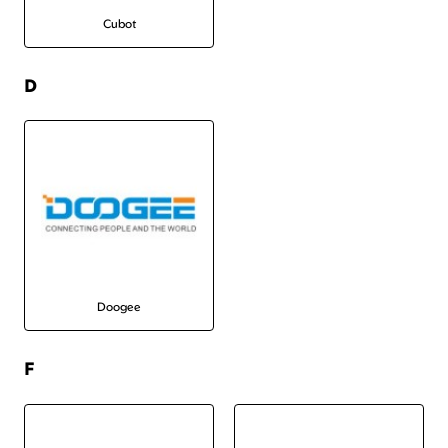
Cubot
D
Doogee
F