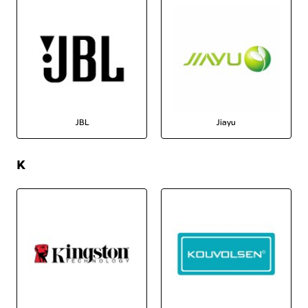
JBL
Jiayu
K