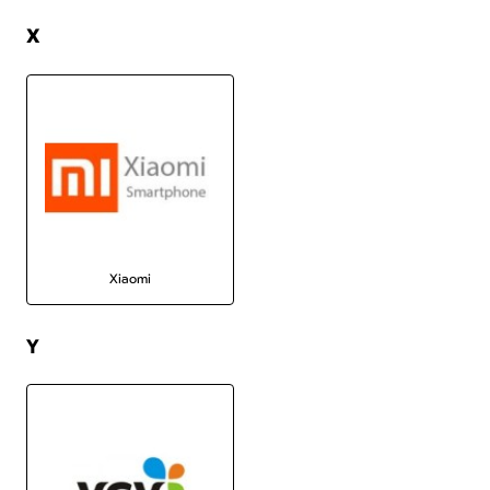
X
Xiaomi
Y