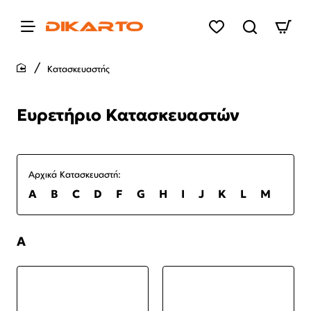
Κατασκευαστής
home
Ευρετήριο Κατασκευαστών
Αρχικά Κατασκευαστή:
A
B
C
D
F
G
H
I
J
K
L
M
N
A