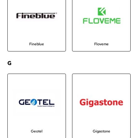
Fineblue
Floveme
G
Geotel
Gigastone