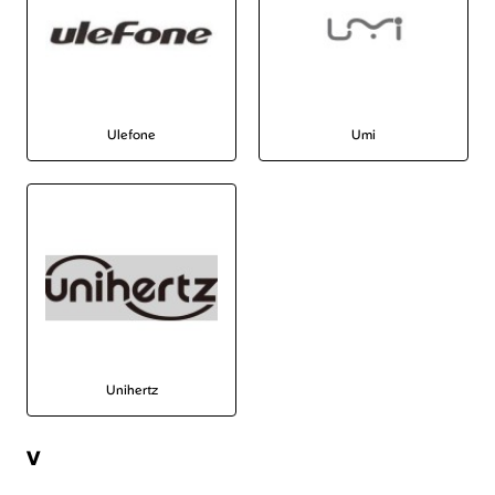
Ulefone
Umi
Unihertz
V