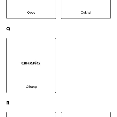
Oppo
Oukitel
Q
Qihang
R