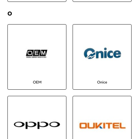
O
OEM
Onice