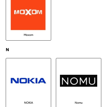
Moxom
N
NOKIA
Nomu