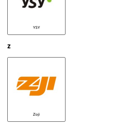
YSY
Z
Zoji