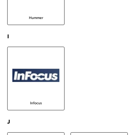
Hummer
I
Infocus
J