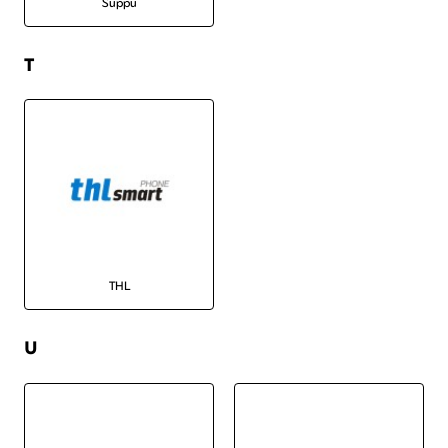
Suppu
T
THL
U