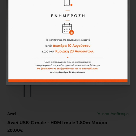
Awei
Άμεσα Διαθέσιμο
Awei USB to Type C Μαύρο 1.0m (CL-62)
6,90€
Καλάθι
Awei
Άμεσα Διαθέσιμο
Awei USB-C male - HDMI male 1.80m Μαύρο
20,00€