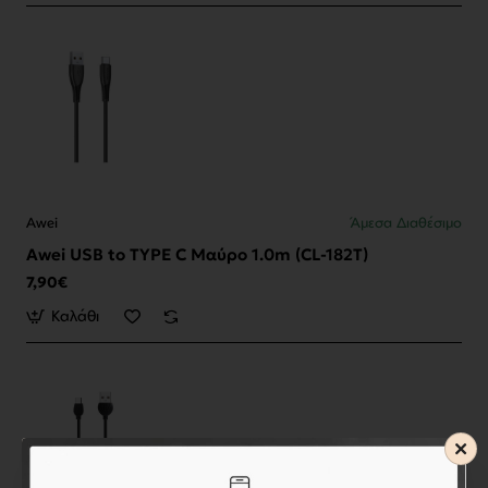
Awei
Άμεσα Διαθέσιμο
Awei USB to TYPE C Μαύρο 1.0m (CL-182T)
7,90€
Καλάθι