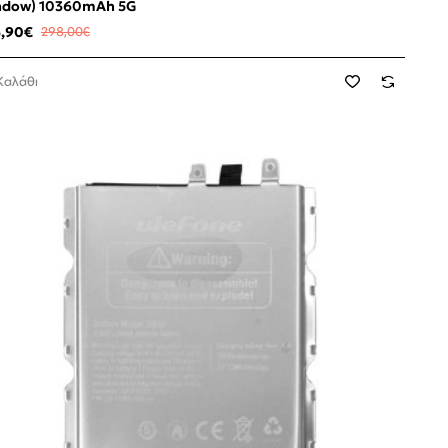
adow) 10360mAh 5G
6,90€
298,00€
Καλάθι