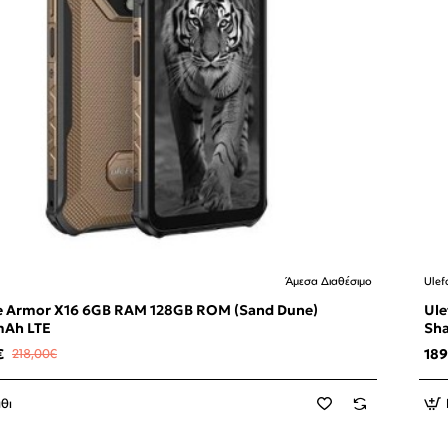
Άμεσα Διαθέσιμο
Ulef
AM 128GB ROM (Sand Dune)
Ulefone Ar
Ah LTE
Sh
€
218,00€
18
θι