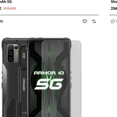
mAh 5G
Sh
€
298,00€
25
θι