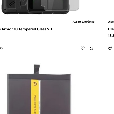
Άμεσα Διαθέσιμο
Ulef
e Armor 10 Tempered Glass 9H
Ule
18,
θι