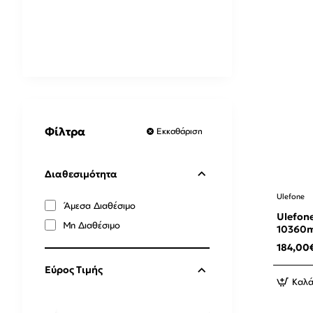
Φίλτρα
Εκκαθάριση
Διαθεσιμότητα
Ulefone
Άμεσα Διαθέσιμο
Ulefone Armor X16 6GB R
Μη Διαθέσιμο
10360m
184,00
Εύρος Τιμής
Καλά