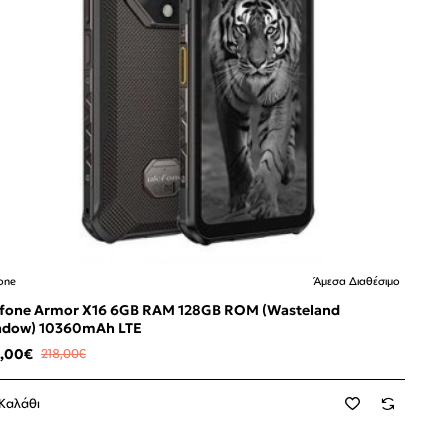
one
Άμεσα Διαθέσιμο
mor X16 6GB RAM 128GB ROM (Wasteland
adow) 10360mAh LTE
9,00€
218,00€
Καλάθι