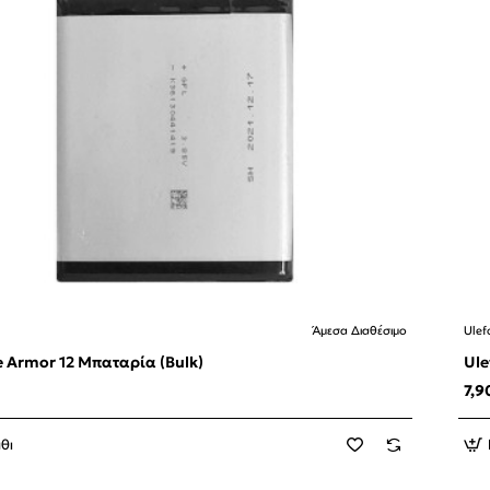
Άμεσα Διαθέσιμο
Ulef
e Armor 12 Μπαταρία (Bulk)
Ule
7,9
θι