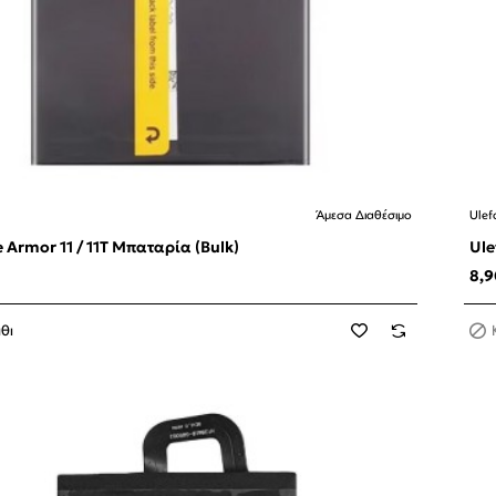
Άμεσα Διαθέσιμο
Ulef
Μη
 Armor 11 / 11T Μπαταρία (Bulk)
Ule
8,
θι