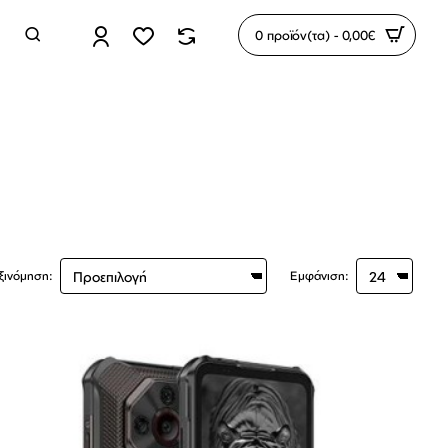
0 προϊόν(τα) - 0,00€
ξινόμηση:
Εμφάνιση: