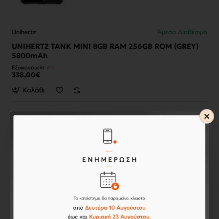
Unihertz
Άμεσα Διαθέσιμο
UNIHERTZ TANK MINI 8GB RAM 256GB ROM (GREY)
5800mAh
Εξοικονομείτε
-6%
338,00€
Καλάθι
Unihertz
Άμεσα Διαθέσιμο
Θήκη Σιλικόνης για Unihertz Tank Mini (Διάφανη)