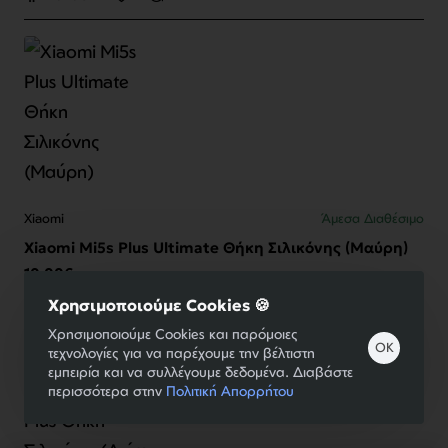
Xiaomi
Άμεσα Διαθέσιμο
Xiaomi Mi5s Plus Ultimate Θήκη Σιλικόνης (Μαύρη)
10,00€
Καλάθι
Χρησιμοποιούμε Cookies 🍪
Χρησιμοποιούμε Cookies και παρόμοιες
OK
τεχνολογίες για να παρέχουμε την βέλτιστη
εμπειρία και να συλλέγουμε δεδομένα. Διαβάστε
περισσότερα στην
Πολιτική Απορρήτου
Φίλτρα Προϊόντων