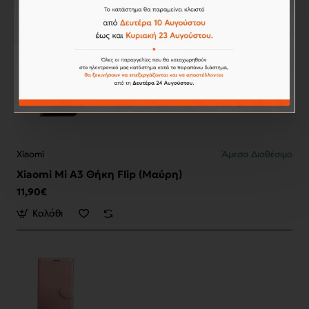
Xiaomi
Άμεσα Διαθέσιμο
Xiaomi Mi A3 Θήκη Flip (Μαύρη)
11,90€
Καλάθι