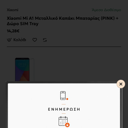
Xiaomi
Άμεσα Διαθέσιμο
Xiaomi Mi A1 Μεταλλικό Καπάκι Μπαταρίας (PINK) +
Δώρο SIM Tray
14,28€
Καλάθι
Xiaomi
Άμεσα Διαθέσιμο
Xiaomi Mi A2 Tempered Glass 9H
4,90€
Καλάθι