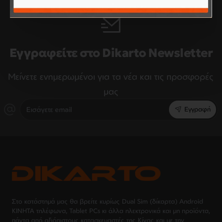
Εγγραφείτε στο Dikarto Newsletter
Μείνετε ενημερωμένοι για τα νέα και τις προσφορές
μας
Εισάγετε
Εγγραφή
email
Στο κατάστημά μας θα βρείτε κυρίως Dual Sim (δίκαρτα) Android
ΚΙΝΗΤΑ τηλέφωνα, Tablet PCs κι άλλα ηλεκτρονικά και μη προϊόντα,
πάντα από αξιόπιστους κατασκευαστές της Κίνας και με την