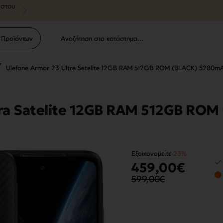
ύστου
 Προϊόντων
Αναζήτηση
στο
κατάστημα...
Ulefone Armor 23 Ultra Satelite 12GB RAM 512GB ROM (BLACK) 5280m
me
tra Satelite 12GB RAM 512GB RO
Εξοικονομείτε
-23%
459,00€
599,00€