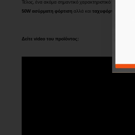
Τέλος, ένα ακόμα σημαντικό χαρακτηριστικό του
Armor 
50W ασύρματη φόρτιση
αλλά και
ταχυφόρτιση Super
Δείτε video του προϊόντος: