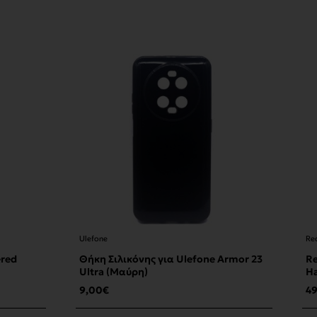
Ulefone
Rec
ered
Θήκη Σιλικόνης για Ulefone Armor 23
Re
Ultra (Μαύρη)
Ha
Φό
9,00€
4