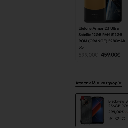
Ulefone Armor 23 Ultra
Satelite 12GB RAM 512GB
ROM (ORANGE) 5280mAh
5G
599,00€
459,00€
Απο την ίδια κατηγορία
Blackview
256GB ROM
7500mAh 
299,00€
33