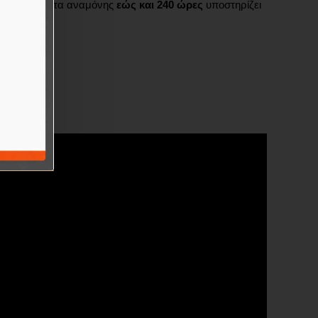
ευή δυνατότητα αναμόνης
εώς και 240 ώρες
υποστηρίζει