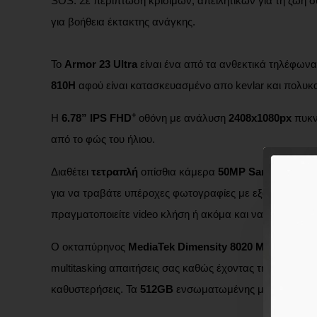
SOS. Σε περίπτωση κρίσιμων, απειλητικών για τη ζωή σ
για βοήθεια έκτακτης ανάγκης.
To
Armor 23 Ultra
είναι ένα από τα ανθεκτικά τηλέφωνα
810H
αφού είναι κατασκευασμένο απο kevlar και πολυκα
+
Η
6.78”
IPS FHD
οθόνη με ανάλυση
2408x1080px
πυκν
από το φώς του ήλιου.
Διαθέτει
τετραπλή
οπίσθια κάμερα
50MP Samsung S5KG
για να τραβάτε υπέροχες φωτογραφίες με εξαιρετική ευ
πραγματοποιείτε video κλήση ή ακόμα και να ξεκλειδώσε
Ο οκταπύρηνος
MediaTek Dimensity 8020 ΜΤ6891
επε
multitasking απαιτήσεις σας καθώς έχοντας την δυνατό
καθυστερήσεις. Τα
512GB
ενσωματωμένης μνήμης σας επ