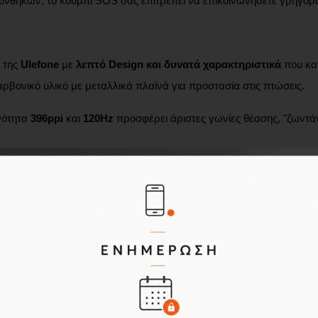
υνθηκών, το κουμπί SOS σάς επιτρέπει να επικοινωνήσετε γρήγορα
 της
Ulefone
με
λεπτό Design και δυνατά χαρακτηριστικά
που
κα
ρβονικό υλικό με μεταλλικά πλαϊνά για προστασία στις πτώσεις.
ότητα
396ppi
και
120Hz
προσφέρει άριστες γωνίες θέασης, "ζωντά
N1 + 50MP Ultra Wide-Angle + 64MP OV64B1B Night Vision + 3
κρίνεια ακόμα και στο σκοτάδι. Η μπροστινή κάμερα των
50MP
σας 
τε την συσκεύη καθώς διαθέτει την λειτουργία
Face Unlock
.
ξεργαστής που είναι χρονισµένος στα
2.6GHz
, σε συνδυασµό µε τα
τητα να φτάσει μνήμη
VIRTUAL RAM 24GB
απαιτητικές εφαρµογές 
ιτρέπουν να αποθηκεύσετε όλα τα αγαπημένα σας multimedia αρ