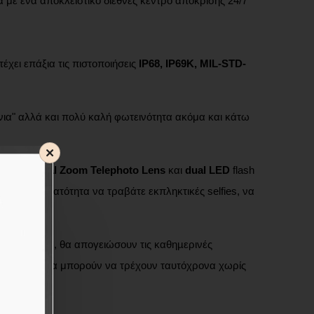
 με ένα αποκλειστικό διεθνές κέντρο απόκρισης 24/7
τέχει επάξια τις πιστοποιήσεις
IP68, IP69K, MIL-STD-
νια" αλλά και πολύ καλή φωτεινότητα ακόμα και κάτω
.2x Optical Zoom Telephoto Lens
και
dual LED
flash
δίνει τη δυνατότητα να τραβάτε εκπληκτικές selfies, να
12GB RAM
, θα απογειώσουν τις καθηµερινές
και παιχνίδια μπορούν να τρέχουν ταυτόχρονα χωρίς
χεία.