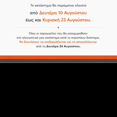
23 Ultra
είναι ότι διαθέτει μπαταρία
5280mAh
που δίνει στην συσκ
 Fast 120W
φτάνοντας στο
100% σε μόλις 23 λεπτά!