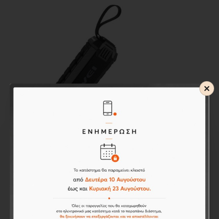
Awei
AWEI Y280 Portable Outdoor
Wireless Bluetooth Speaker BLACK
48,40€