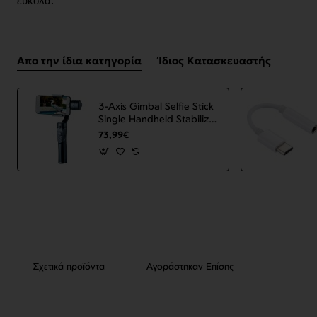
εύκολα.
Απο την ίδια κατηγορία
Ίδιος Κατασκευαστής
3-Axis Gimbal Selfie Stick
Single Handheld Stabilizer
for Phone Gimbal
73,99€
Smartphone VS52 Black
ΟΕΜ
Σχετικά προϊόντα
Αγοράστηκαν Επίσης