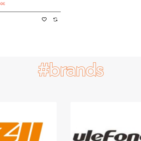
80€
#brands