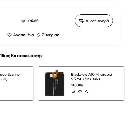
Καλάθι
Άμεση Αγορά
Αγαπημένα
Σύγκριση
Ίδιος Κατασκευαστής
ode Scanner
Blackview A10 Μπαταρία
Bulk)
V376073P (Bulk)
16,08€