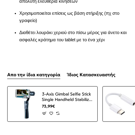
απόλυτη ελευθερία κινήσεων
Χρησιμοποιείται επίσεις ως βάση στήριξης (πχ στο
γραφείο)
Διαθέτει λουράκι χεριού στο πίσω μέρος για άνετο και
ασφαλές κράτημα του tablet με το ένα χέρι
Απο την ίδια κατηγορία
Ίδιος Κατασκευαστής
3-Axis Gimbal Selfie Stick
Single Handheld Stabilizer
for Phone Gimbal
73,99€
Smartphone VS52 Black
ΟΕΜ