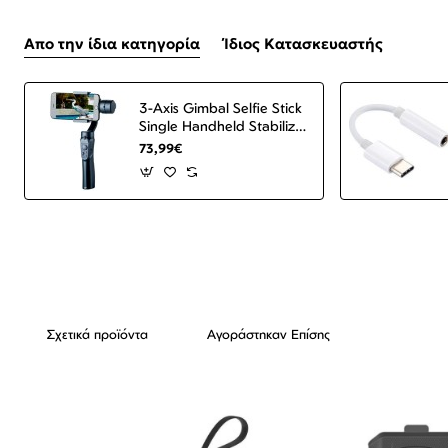
Απο την ίδια κατηγορία
Ίδιος Κατασκευαστής
3-Axis Gimbal Selfie Stick
Single Handheld Stabilizer
for Phone Gimbal
73,99€
Smartphone VS52 Black
ΟΕΜ
Σχετικά προϊόντα
Αγοράστηκαν Επίσης