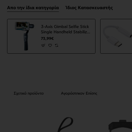
Απο την ίδια κατηγορία
Ίδιος Κατασκευαστής
3-Axis Gimbal Selfie Stick
Single Handheld Stabilizer
for Phone Gimbal
73,99€
Smartphone VS52 Black
ΟΕΜ
Σχετικά προϊόντα
Αγοράστηκαν Επίσης