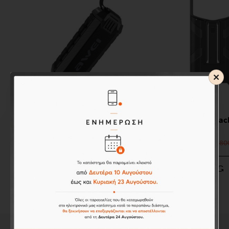
Awei
Ulefone
AWEI Y280 Portable Outdoor
Ulefone Bac
Wireless Bluetooth Speaker BLACK
(Μαύρο)
48,40€
24,80€
39,80