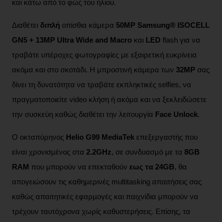
και κάτω από το φώς του ήλιου.
Διαθέτει
διπλή
οπίσθια κάμερα
50MP
Samsung® ISOCELL
GN5
+ 13MP Ultra Wide and Macro
και
LED
flash για να
τραβάτε υπέροχες φωτογραφίες με εξαιρετική ευκρίνεια
ακόμα και στο σκοτάδι. Η μπροστινή κάμερα των
32MP
σας
δίνει τη δυνατότητα να τραβάτε εκπληκτικές selfies, να
πραγματοποιείτε video κλήση ή ακόμα και να ξεκλειδώσετε
την συσκεύη καθώς διαθέτει την λειτουργία
Face Unlock
.
Ο οκταπύρηνος
Helio G99 MediaTek
επεξεργαστής που
είναι χρονισµένος στα
2.2GHz
, σε συνδυασµό µε τα
8GB
RAM
που μπορούν να επεκταθούν
εως τα 24GB
, θα
απογειώσουν τις καθηµερινές multitasking απαιτήσεις σας
καθώς απαιτητικές εφαρµογές και παιχνίδια μπορούν να
τρέχουν ταυτόχρονα χωρίς καθυστερήσεις. Επίσης, τα