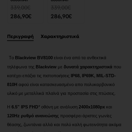
339,00€
339,00€
286,90€
286,90€
Περιγραφή
Χαρακτηριστικά
Τo
Blackview BV8100
είναι ένα από τα ανθεκτικά
τηλέφωνα της
Blackview
με
δυνατά χαρακτηριστικά
που
κατέχει επάξια τις πιστοποιήσεις
IP68, IP69K, MIL-STD-
810H
αφού είναι κατασκευασμένο απο πολυκαρβονικό
υλικό με μεταλλικά πλαϊνά για προστασία στις πτώσεις.
+
Η
6.5”
IPS FHD
οθόνη με ανάλυση
2400x1080px
και
120Hz
ρυθμό ανανεώσης
προσφέρει άριστες γωνίες
θέασης, ζωντάνια αλλά και πολύ καλή φωτεινότητα ακόμα