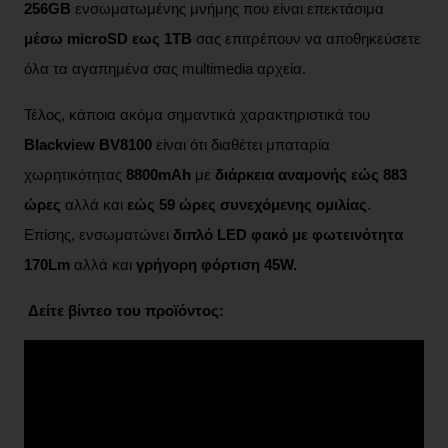
256GB
ενσωματωμένης μνήμης που είναι επεκτάσιμα
μέσω microSD εως 1ΤΒ
σας επιτρέπουν να αποθηκεύσετε
όλα τα αγαπημένα σας multimedia αρχεία.
Τέλος, κάποια ακόμα σημαντικά χαρακτηριστικά του
Blackview BV8100
είναι ότι διαθέτει μπαταρία
χωρητικότητας
8800mAh
με
διάρκεια αναμονής εώς 883
ώρες
αλλά και
εώς 59 ώρες συνεχόμενης ομιλίας
.
Επίσης, ενσωματώνει
διπλό LED φακό με φωτεινότητα
170Lm
αλλά και
γρήγορη φόρτιση 45W.
Δείτε βίντεο του προϊόντος: