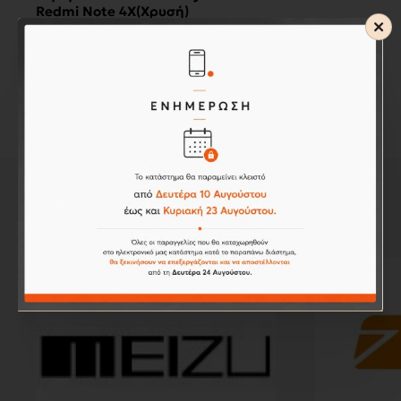
Redmi Note 4X(Χρυσή)
9,90€
#brands