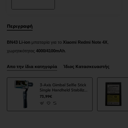
Περιγραφή
BN43 Li-ion
μπαταρία για το
Xiaomi Redmi Note 4X
,
χωρητικότητας
4000/4100mAh
.
Απο την ίδια κατηγορία
Ίδιος Κατασκευαστής
3-Axis Gimbal Selfie Stick
Single Handheld Stabilizer
for Phone Gimbal
73,99€
Smartphone VS52 Black
ΟΕΜ