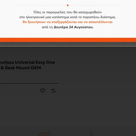
ινήτου Universal Easy One
r & Desk Mount OEM