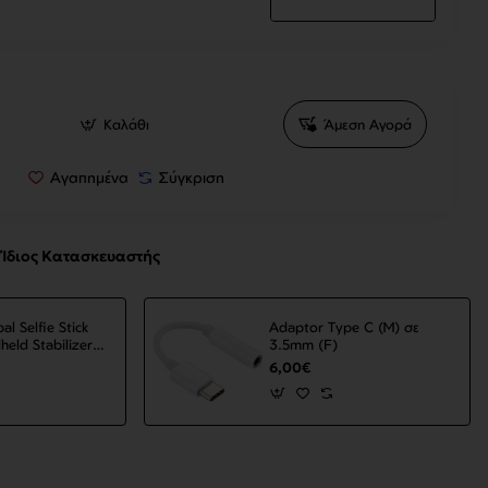
Καλάθι
Άμεση Αγορά
Αγαπημένα
Σύγκριση
Ίδιος Κατασκευαστής
al Selfie Stick
Adaptor Type C (M) σε
held Stabilizer
3.5mm (F)
Gimbal
6,00€
 VS52 Black