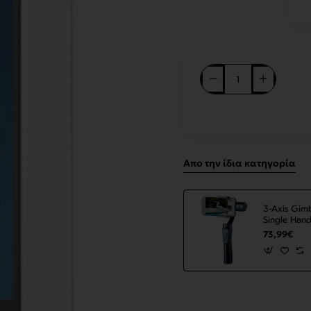
Απο την ίδια κατηγορία
3-Axis Gimb
Single Hand
for Phone 
73,99€
Smartphone
ΟΕΜ