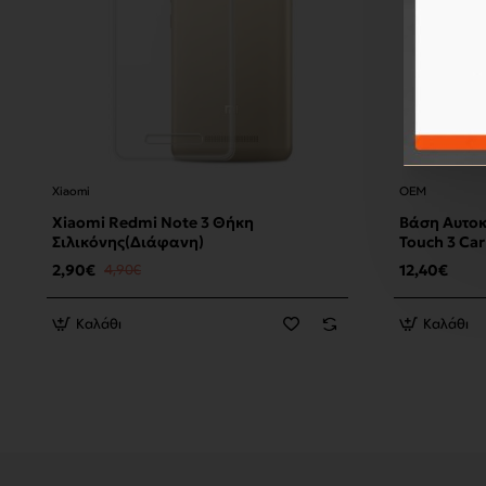
Xiaomi
OEM
Xiaomi Redmi Note 3 Θήκη
Βάση Αυτοκ
Σιλικόνης(Διάφανη)
Touch 3 Ca
2,90€
4,90€
12,40€
Καλάθι
Καλάθι