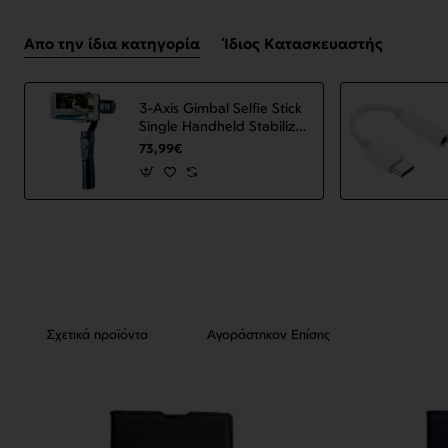
Απο την ίδια κατηγορία
Ίδιος Κατασκευαστής
3-Axis Gimbal Selfie Stick
Single Handheld Stabilizer
for Phone Gimbal
73,99€
Smartphone VS52 Black
ΟΕΜ
Σχετικά προϊόντα
Αγοράστηκαν Επίσης