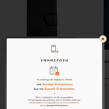
Xiaomi
Xiaomi
Xiaomi Redmi Note 9S Θήκη Flip
Xiaomi Redm
(Μαύρη)
(Μπλε)
12,40€
12,40€