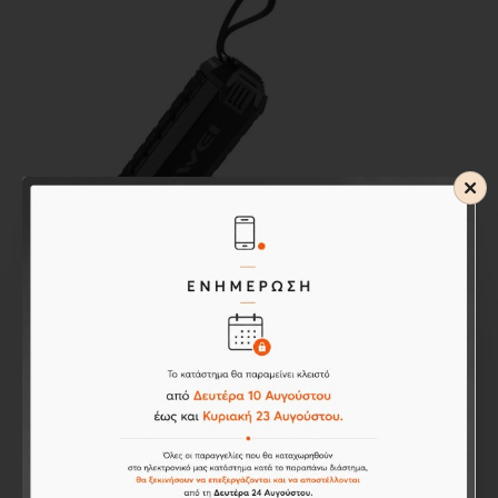
Awei
AWEI Y280 Portable Outdoor
Wireless Bluetooth Speaker BLACK
48,40€