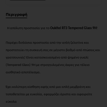
Περιγραφή
Η απόλυτη προστασία για το
Oukitel RT3 Tempered Glass 9H
!
Παρέχει διπλάσια προστασία από την απλή ζελατίνα και
προστατεύει τη συσκευή σας σε μέγιστο βαθμό από πτώσεις και
γρατσουνιές! Είναι κατασκευασμένο από ψημένο γυαλί
(Tempered Glass) 9H με στρογγυλεμένες άκρες για τέλειο
αισθητικό αποτέλεσμα.
Έχει καλύτερη αίσθηση αφής από μια απλή μεμβράνη και
τοποθετείται με ευκολία, εφαρμόζει άριστα και αφαιρείτε
εύκολα