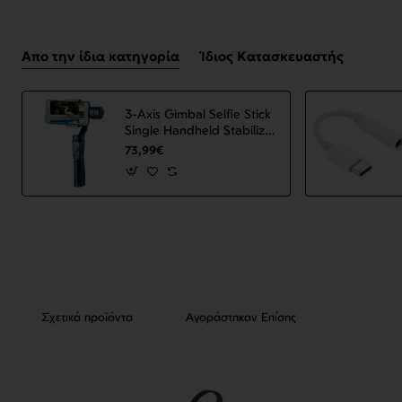
Απο την ίδια κατηγορία
Ίδιος Κατασκευαστής
3-Axis Gimbal Selfie Stick
Single Handheld Stabilizer
for Phone Gimbal
73,99€
Smartphone VS52 Black
ΟΕΜ
Σχετικά προϊόντα
Αγοράστηκαν Επίσης