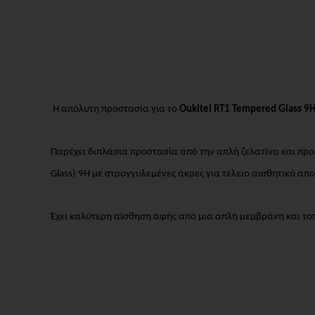
Η απόλυτη προστασία για το
Oukitel RT1 Tempered Glass 9
Παρέχει διπλάσια προστασία από την απλή ζελατίνα και πρ
Glass) 9H με στρογγυλεμένες άκρες για τέλειο αισθητικό απ
Έχει καλύτερη αίσθηση αφής από μια απλή μεμβράνη και τοπ