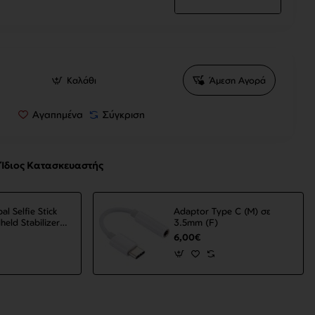
Καλάθι
Άμεση Αγορά
Αγαπημένα
Σύγκριση
Ίδιος Κατασκευαστής
al Selfie Stick
Adaptor Type C (M) σε
held Stabilizer
3.5mm (F)
Gimbal
6,00€
 VS52 Black