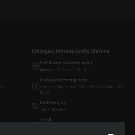
Επίσημος Μεταπωλητής Ulefone
Διεύθυνση Καταστήματος
Τριπόλεως 12, Αθήνα, 104 44
Ωράριο Καταστήματος
βής
Δευτέρα - Παρασκευή 09:00 - 19:00 Σάββατο 10:00 -
15:00
Καλέστε μας
+30 2105764665
Email
sales@dikarto.gr