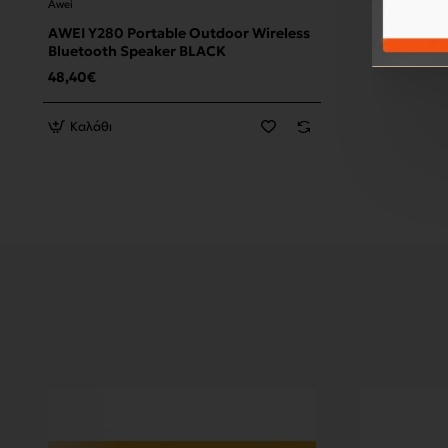
Awei
AWEI Y280 Portable Outdoor Wireless
Bluetooth Speaker BLACK
48,40€
Καλάθι