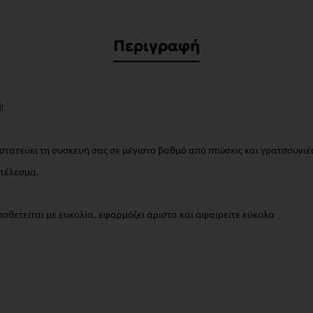
Περιγραφή
H
!
οστατεύει τη συσκευή σας σε μέγιστο βαθμό από πτώσεις και γρατσουνι
οτέλεσμα.
οθετείται με ευκολία, εφαρμόζει άριστα και αφαιρείτε εύκολα