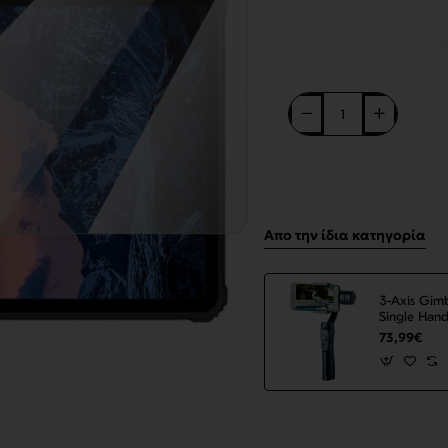
Απο την ίδια κατηγορία
3-Axis Gimb
Single Hand
for Phone 
73,99€
Smartphone
ΟΕΜ