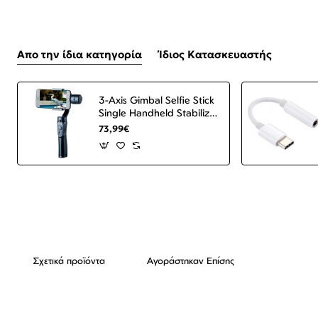
Απο την ίδια κατηγορία
Ίδιος Κατασκευαστής
3-Axis Gimbal Selfie Stick
Single Handheld Stabilizer
for Phone Gimbal
73,99€
Smartphone VS52 Black
ΟΕΜ
Σχετικά προϊόντα
Αγοράστηκαν Επίσης