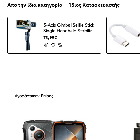
Απο την ίδια κατηγορία
Ίδιος Κατασκευαστής
3-Axis Gimbal Selfie Stick
Single Handheld Stabilizer
for Phone Gimbal
73,99€
Smartphone VS52 Black
ΟΕΜ
Αγοράστηκαν Επίσης