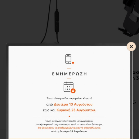
Awei
OEM
Awei A920BL Sport Bluetooth
Βάση Αυτοκι
Headset BLACK
One Touch 3
OEM
20,00€
12,40€