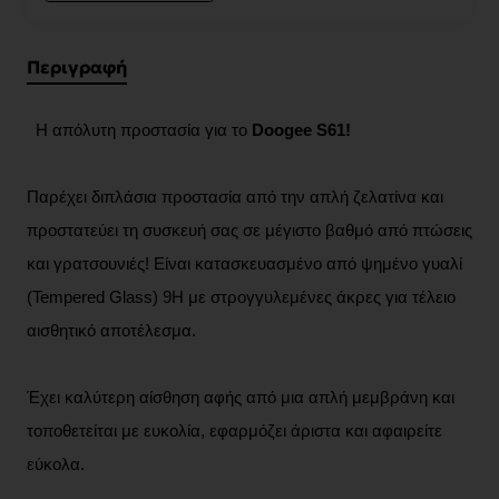
Περιγραφή
Η απόλυτη προστασία για το
Doogee S61!
Παρέχει διπλάσια προστασία από την απλή ζελατίνα και
προστατεύει τη συσκευή σας σε μέγιστο βαθμό από πτώσεις
και γρατσουνιές! Είναι κατασκευασμένο από ψημένο γυαλί
(Tempered Glass) 9H με στρογγυλεμένες άκρες για τέλειο
αισθητικό αποτέλεσμα.
Έχει καλύτερη αίσθηση αφής από μια απλή μεμβράνη και
τοποθετείται με ευκολία, εφαρμόζει άριστα και αφαιρείτε
εύκολα.