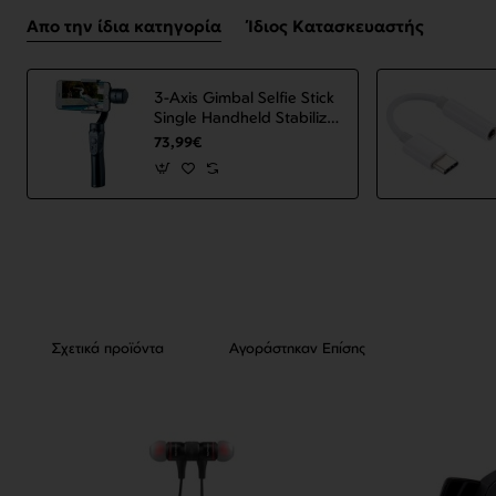
Απο την ίδια κατηγορία
Ίδιος Κατασκευαστής
3-Axis Gimbal Selfie Stick
Single Handheld Stabilizer
for Phone Gimbal
73,99€
Smartphone VS52 Black
ΟΕΜ
Σχετικά προϊόντα
Αγοράστηκαν Επίσης