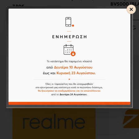
BV5000 (BL
7,80€
36,00€
#brands